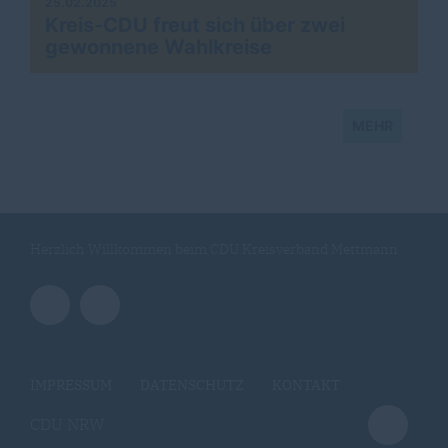
25.02.2025
Kreis-CDU freut sich über zwei
gewonnene Wahlkreise
MEHR
Herzlich Willkommen beim CDU Kreisverband Mettmann
IMPRESSUM
DATENSCHUTZ
KONTAKT
CDU NRW