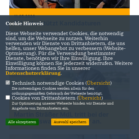
11.05.2026
FU unterstützt Kandidaturen
Cookie Hinweis
Diese Webseite verwendet Cookies, die notwendig
sind, um die Webseite zu nutzen. Weiterhin
verwenden wir Dienste von Drittanbietern, die uns
helfen, unser Webangebot zu verbessern (Website-
Optmierung). Für die Verwendung bestimmter
Dienste, benötigen wir Ihre Einwilligung. Ihre
Einwilligung können Sie jederzeit widerrufen. Weitere
Informationen finden Sie in unserer
Datenschutzerklärung
.
Technisch notwendige Cookies (
Übersicht
)
Die notwendigen Cookies werden allein für den
ordnungsgemäßen Gebrauch der Webseite benötigt.
Cookies von Drittanbietern (
Übersicht
)
Zur Optimierung unserer Webseite binden wir Dienste und
30.03.2026
Angebote von Drittanbietern ein.
Martin Sträßer MdL tritt bei der
Landtagswahl nicht mehr an.
Alle akzeptieren
Auswahl speichern