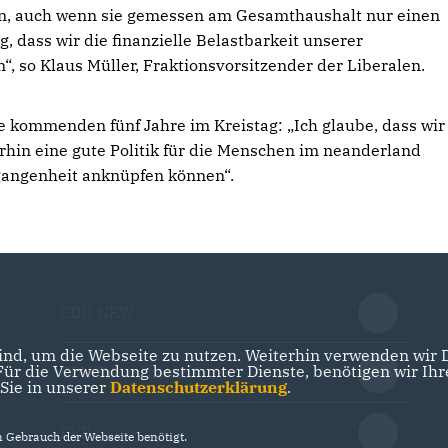
gen, auch wenn sie gemessen am Gesamthaushalt nur einen
, dass wir die finanzielle Belastbarkeit unserer
“, so Klaus Müller, Fraktionsvorsitzender der Liberalen.
e kommenden fünf Jahre im Kreistag: „Ich glaube, dass wir
rhin eine gute Politik für die Menschen im neanderland
rgangenheit anknüpfen können“.
CDU NRW
nd, um die Webseite zu nutzen. Weiterhin verwenden wir Di
r die Verwendung bestimmter Dienste, benötigen wir Ihre 
CDU Deutschlands
 Sie in unserer
Datenschutzerklärung
.
EVP
Gebrauch der Webseite benötigt.