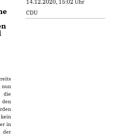
14.12.2020, 15:02 Uhr
ne
CDU
en
l
reits
 nun
 die
n den
rden
 kein
er in
 der