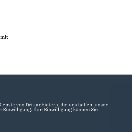
 mit
enste von Drittanbietern, die uns helfen, unser
Einwilligung. Ihre Einwilligung können Sie