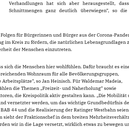
Verhandlungen hat sich aber herausgestellt, das
Schnittmengen ganz deutlich überwiegen“, so die
ie Folgen für Bürgerinnen und Bürger aus der Corona-Pand
ng im Kreis zu fördern, die natürlichen Lebensgrundlagen 
herheit der Menschen einzutreten.
s sich die Menschen hier wohlfühlen. Dafür braucht es ein
ausreichenden Wohnraum für alle Bevölkerungsgruppen,
Arbeitsplätze“, so Jan Heinisch. Für Waldemar Madeia,
zählen die Themen „Freizeit- und Naherholung“ sowie
oren, die Kreispolitik aktiv gestalten kann. „Die Mobilität 
r und vernetzter werden, um das wichtige Grundbedürfnis d
 BAB 44 und die Realisierung der Ratinger Westbahn seien
em sieht der Fraktionschef in dem breiten Mehrheitsverhält
rden wir in die Lage versetzt, wirklich etwas zu bewegen u