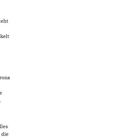
teht
kelt
orona
e
,
lles
 die