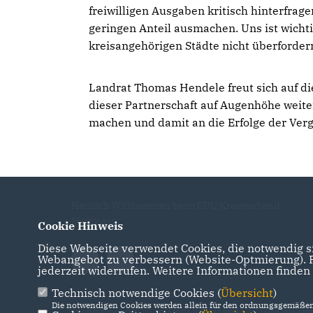
freiwilligen Ausgaben kritisch hinterfra
geringen Anteil ausmachen. Uns ist wichtig
kreisangehörigen Städte nicht überfordern
Landrat Thomas Hendele freut sich auf di
dieser Partnerschaft auf Augenhöhe weite
machen und damit an die Erfolge der Ve
Herzlich Willkommen beim CDU Kreisverband
Mettmann
Cookie Hinweis
Diese Webseite verwendet Cookies, die notwendig si
Webangebot zu verbessern (Website-Optmierung). Fü
jederzeit widerrufen. Weitere Informationen finden
Technisch notwendige Cookies (
Übersicht
)
Die notwendigen Cookies werden allein für den ordnungsgemäßen 