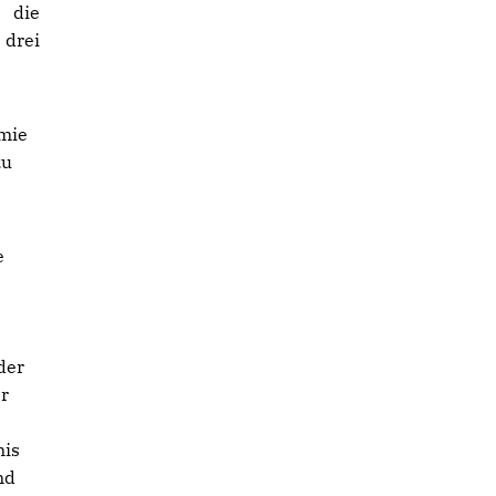
s die
 drei
emie
zu
e
der
er
nis
nd